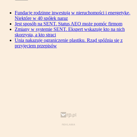
Fundacje rodzinne inwestują w nieruchomości i energetykę.
Niektóre w 40 spółek naraz
Jest sposób na SENT. Status AEO może pomóc firmom
Zmiany w systemie SENT. Ekspert wskazuje kto na nich
skorzysta, a kto straci
Unia nakazuje ograniczenie plastiku. Rząd spóźnia się z
przyjęciem przepisów