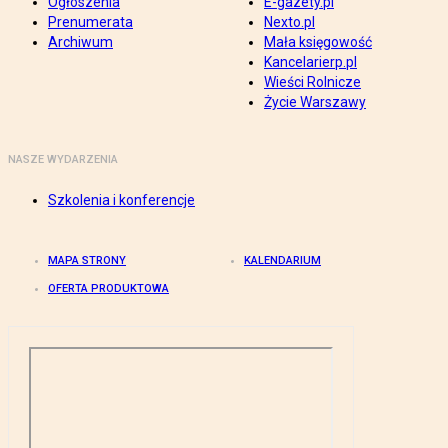
Ogłoszenia
E-gazety.pl
Prenumerata
Nexto.pl
Archiwum
Mała księgowość
Kancelarierp.pl
Wieści Rolnicze
Życie Warszawy
NASZE WYDARZENIA
Szkolenia i konferencje
MAPA STRONY
KALENDARIUM
OFERTA PRODUKTOWA