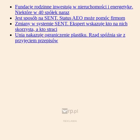
Fundacje rodzinne inwestują w nieruchomości i energetykę.
Niektóre w 40 spółek naraz
Jest sposób na SENT. Status AEO może pomóc firmom
Zmiany w systemie SENT. Ekspert wskazuje kto na nich
skorzysta, a kto straci
Unia nakazuje ograniczenie plastiku. Rząd spóźnia się z
przyjęciem przepisów