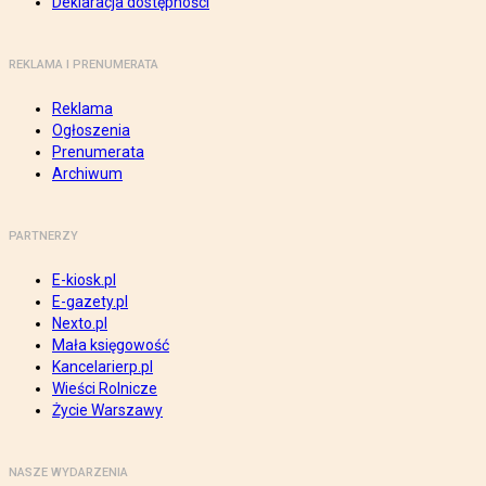
Deklaracja dostępności
REKLAMA I PRENUMERATA
Reklama
Ogłoszenia
Prenumerata
Archiwum
PARTNERZY
E-kiosk.pl
E-gazety.pl
Nexto.pl
Mała księgowość
Kancelarierp.pl
Wieści Rolnicze
Życie Warszawy
NASZE WYDARZENIA