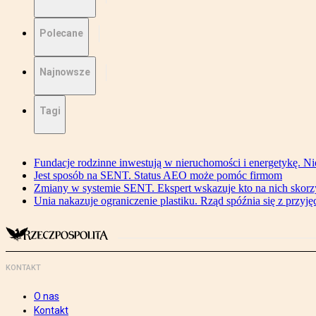
Polecane
Najnowsze
Tagi
Fundacje rodzinne inwestują w nieruchomości i energetykę. Ni
Jest sposób na SENT. Status AEO może pomóc firmom
Zmiany w systemie SENT. Ekspert wskazuje kto na nich skorzys
Unia nakazuje ograniczenie plastiku. Rząd spóźnia się z przyj
KONTAKT
O nas
Kontakt