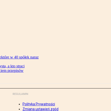
ektóre w 40 spółek naraz
ta, a kto straci
ęciem przepisów
REGULAMIN
Polityka Prywatności
Zmiana ustawień zgód