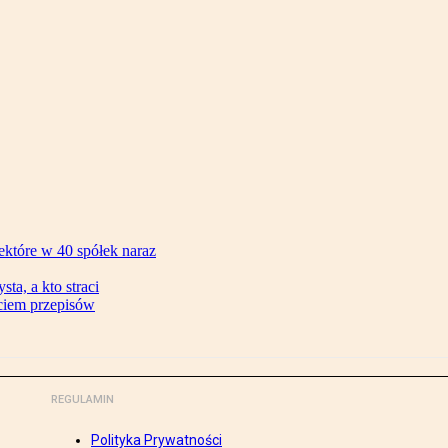
ektóre w 40 spółek naraz
ta, a kto straci
ęciem przepisów
REGULAMIN
Polityka Prywatności