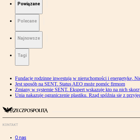
Powiązane
Polecane
Najnowsze
Tagi
Fundacje rodzinne inwestują w nieruchomości i energetykę. Ni
Jest sposób na SENT. Status AEO może pomóc firmom
Zmiany w systemie SENT. Ekspert wskazuje kto na nich skorzys
Unia nakazuje ograniczenie plastiku. Rząd spóźnia się z przyj
KONTAKT
O nas