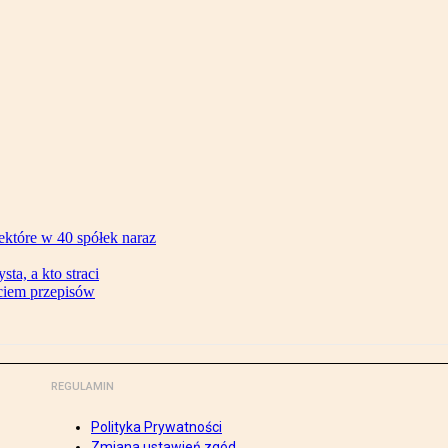
ektóre w 40 spółek naraz
ta, a kto straci
ęciem przepisów
REGULAMIN
Polityka Prywatności
Zmiana ustawień zgód