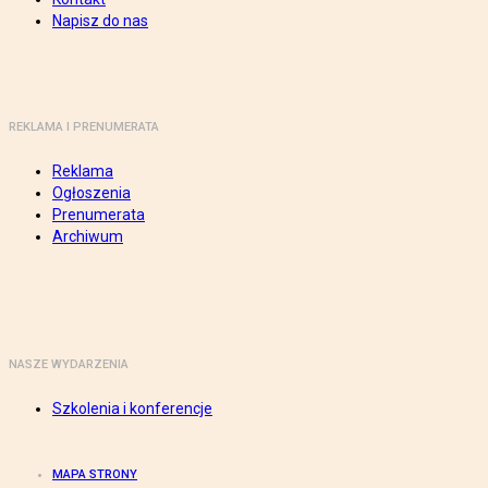
Napisz do nas
REKLAMA I PRENUMERATA
Reklama
Ogłoszenia
Prenumerata
Archiwum
NASZE WYDARZENIA
Szkolenia i konferencje
MAPA STRONY