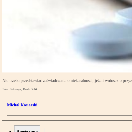
Nie trzeba przedstawiać zaświadczenia o niekaralności, jeżeli wniosek o pr
Foto: Fotorzepa, Darek Golik
Michał Kosiarski
Powiązane