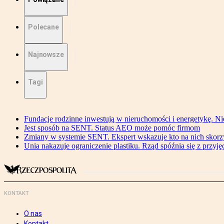
Polecane
Najnowsze
Tagi
Fundacje rodzinne inwestują w nieruchomości i energetykę. Ni
Jest sposób na SENT. Status AEO może pomóc firmom
Zmiany w systemie SENT. Ekspert wskazuje kto na nich skorzys
Unia nakazuje ograniczenie plastiku. Rząd spóźnia się z przyj
KONTAKT
O nas
Kontakt