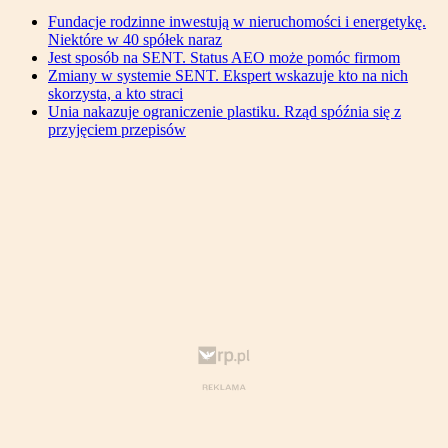
Fundacje rodzinne inwestują w nieruchomości i energetykę.
Niektóre w 40 spółek naraz
Jest sposób na SENT. Status AEO może pomóc firmom
Zmiany w systemie SENT. Ekspert wskazuje kto na nich
skorzysta, a kto straci
Unia nakazuje ograniczenie plastiku. Rząd spóźnia się z
przyjęciem przepisów