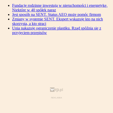
Fundacje rodzinne inwestują w nieruchomości i energetykę.
Niektóre w 40 spółek naraz
Jest sposób na SENT. Status AEO może pomóc firmom
Zmiany w systemie SENT. Ekspert wskazuje kto na nich
skorzysta, a kto straci
Unia nakazuje ograniczenie plastiku. Rząd spóźnia się z
przyjęciem przepisów