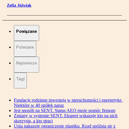
Zofia Jóźwiak
Powiązane
Polecane
Najnowsze
Tagi
Fundacje rodzinne inwestują w nieruchomości i energetykę.
Niektóre w 40 spółek naraz
Jest sposób na SENT. Status AEO może pomóc firmom
Zmiany w systemie SENT. Ekspert wskazuje kto na nich
skorzysta, a kto straci
Unia nakazuje ograniczenie plastiku. Rząd spóźnia się z