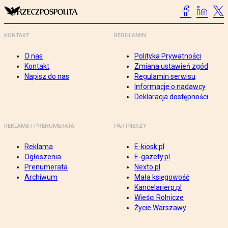
KONTAKT
REGULAMIN
O nas
Polityka Prywatności
Kontakt
Zmiana ustawień zgód
Napisz do nas
Regulamin serwisu
Informacje o nadawcy
Deklaracja dostępności
REKLAMA I PRENUMERATA
PARTNERZY
Reklama
E-kiosk.pl
Ogłoszenia
E-gazety.pl
Prenumerata
Nexto.pl
Archiwum
Mała księgowość
Kancelarierp.pl
Wieści Rolnicze
Życie Warszawy