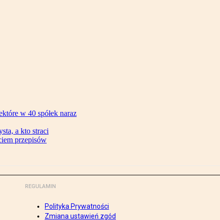
ektóre w 40 spółek naraz
ta, a kto straci
ęciem przepisów
REGULAMIN
Polityka Prywatności
Zmiana ustawień zgód