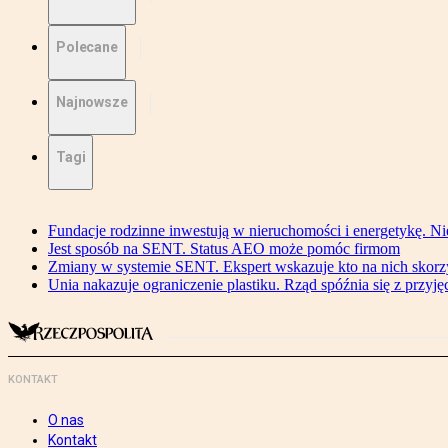
Polecane
Najnowsze
Tagi
Fundacje rodzinne inwestują w nieruchomości i energetykę. Ni
Jest sposób na SENT. Status AEO może pomóc firmom
Zmiany w systemie SENT. Ekspert wskazuje kto na nich skorzys
Unia nakazuje ograniczenie plastiku. Rząd spóźnia się z przyj
KONTAKT
O nas
Kontakt