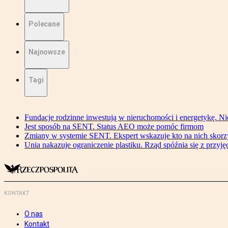
Polecane
Najnowsze
Tagi
Fundacje rodzinne inwestują w nieruchomości i energetykę. Ni
Jest sposób na SENT. Status AEO może pomóc firmom
Zmiany w systemie SENT. Ekspert wskazuje kto na nich skorzys
Unia nakazuje ograniczenie plastiku. Rząd spóźnia się z przyj
KONTAKT
O nas
Kontakt