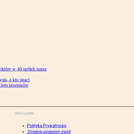
ektóre w 40 spółek naraz
ta, a kto straci
ęciem przepisów
REGULAMIN
Polityka Prywatności
Zmiana ustawień zgód