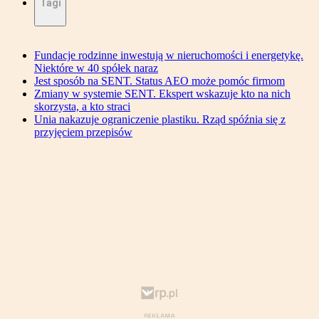
Tagi
Fundacje rodzinne inwestują w nieruchomości i energetykę.
Niektóre w 40 spółek naraz
Jest sposób na SENT. Status AEO może pomóc firmom
Zmiany w systemie SENT. Ekspert wskazuje kto na nich
skorzysta, a kto straci
Unia nakazuje ograniczenie plastiku. Rząd spóźnia się z
przyjęciem przepisów