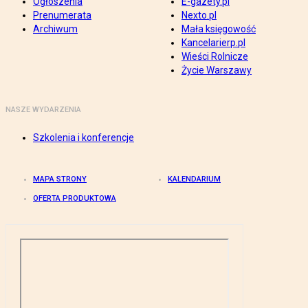
Ogłoszenia
E-gazety.pl
Prenumerata
Nexto.pl
Archiwum
Mała księgowość
Kancelarierp.pl
Wieści Rolnicze
Życie Warszawy
NASZE WYDARZENIA
Szkolenia i konferencje
MAPA STRONY
KALENDARIUM
OFERTA PRODUKTOWA