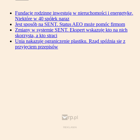
Fundacje rodzinne inwestują w nieruchomości i energetykę.
Niektóre w 40 spółek naraz
Jest sposób na SENT. Status AEO może pomóc firmom
Zmiany w systemie SENT. Ekspert wskazuje kto na nich
skorzysta, a kto straci
Unia nakazuje ograniczenie plastiku. Rząd spóźnia się z
przyjęciem przepisów