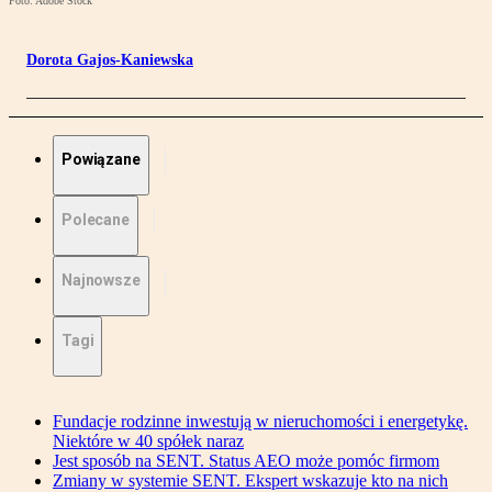
Foto: Adobe Stock
Dorota Gajos-Kaniewska
Powiązane
Polecane
Najnowsze
Tagi
Fundacje rodzinne inwestują w nieruchomości i energetykę.
Niektóre w 40 spółek naraz
Jest sposób na SENT. Status AEO może pomóc firmom
Zmiany w systemie SENT. Ekspert wskazuje kto na nich