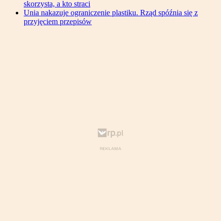
skorzysta, a kto straci
Unia nakazuje ograniczenie plastiku. Rząd spóźnia się z
przyjęciem przepisów