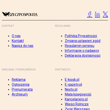
KONTAKT
REGULAMIN
O nas
Polityka Prywatności
Kontakt
Zmiana ustawień zgód
Napisz do nas
Regulamin serwisu
Informacje o nadawcy
Deklaracja dostępności
REKLAMA I PRENUMERATA
PARTNERZY
Reklama
E-kiosk.pl
Ogłoszenia
E-gazety.pl
Prenumerata
Nexto.pl
Archiwum
Mała księgowość
Kancelarierp.pl
Wieści Rolnicze
Życie Warszawy