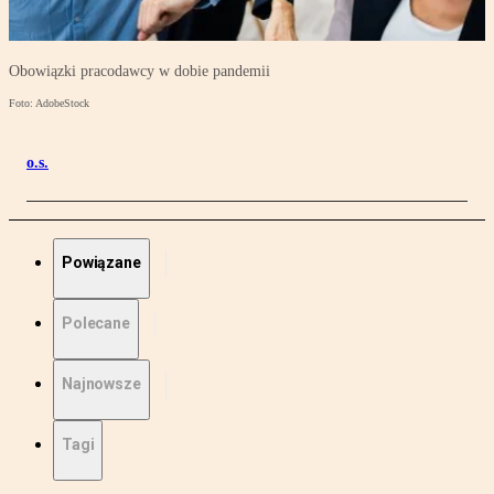
Obowiązki pracodawcy w dobie pandemii
Foto: AdobeStock
o.s.
Powiązane
Polecane
Najnowsze
Tagi