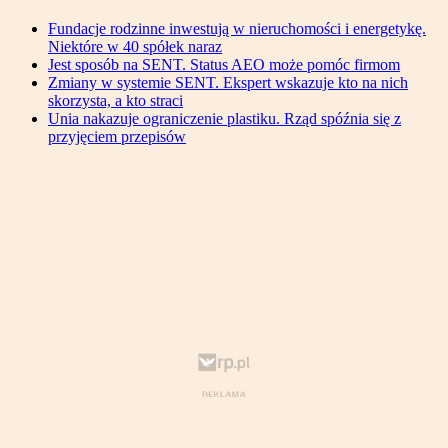
Fundacje rodzinne inwestują w nieruchomości i energetykę.
Niektóre w 40 spółek naraz
Jest sposób na SENT. Status AEO może pomóc firmom
Zmiany w systemie SENT. Ekspert wskazuje kto na nich
skorzysta, a kto straci
Unia nakazuje ograniczenie plastiku. Rząd spóźnia się z
przyjęciem przepisów