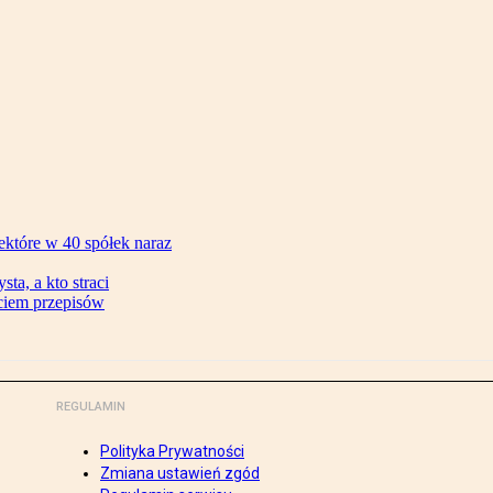
ektóre w 40 spółek naraz
ta, a kto straci
ęciem przepisów
REGULAMIN
Polityka Prywatności
Zmiana ustawień zgód