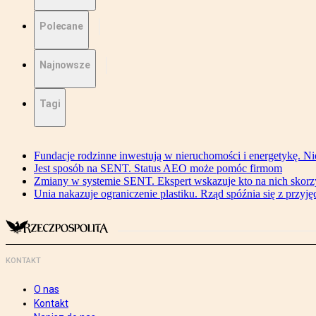
Polecane
Najnowsze
Tagi
Fundacje rodzinne inwestują w nieruchomości i energetykę. Ni
Jest sposób na SENT. Status AEO może pomóc firmom
Zmiany w systemie SENT. Ekspert wskazuje kto na nich skorzys
Unia nakazuje ograniczenie plastiku. Rząd spóźnia się z przyj
KONTAKT
O nas
Kontakt