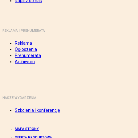
Napisz do nas
REKLAMA I PRENUMERATA
Reklama
Ogłoszenia
Prenumerata
Archiwum
NASZE WYDARZENIA
Szkolenia i konferencje
MAPA STRONY
OFERTA PRODUKTOWA