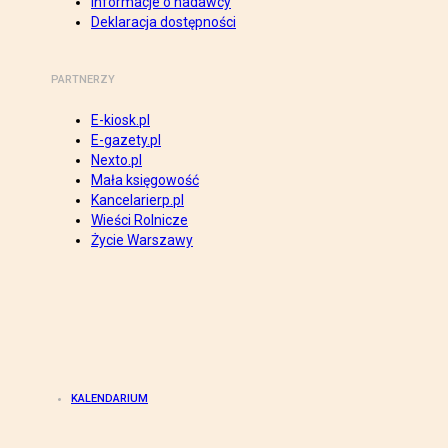
Informacje o nadawcy
Deklaracja dostępności
PARTNERZY
E-kiosk.pl
E-gazety.pl
Nexto.pl
Mała księgowość
Kancelarierp.pl
Wieści Rolnicze
Życie Warszawy
KALENDARIUM