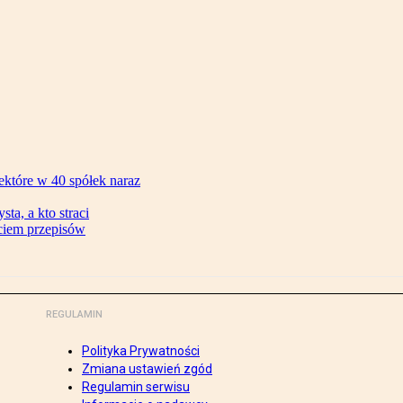
ektóre w 40 spółek naraz
ta, a kto straci
ęciem przepisów
REGULAMIN
Polityka Prywatności
Zmiana ustawień zgód
Regulamin serwisu