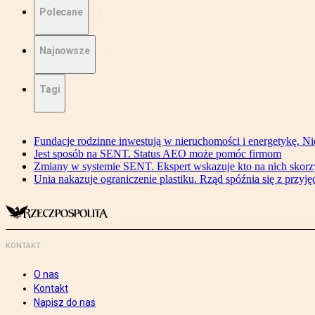
Polecane
Najnowsze
Tagi
Fundacje rodzinne inwestują w nieruchomości i energetykę. Ni
Jest sposób na SENT. Status AEO może pomóc firmom
Zmiany w systemie SENT. Ekspert wskazuje kto na nich skorzys
Unia nakazuje ograniczenie plastiku. Rząd spóźnia się z przyj
KONTAKT
O nas
Kontakt
Napisz do nas