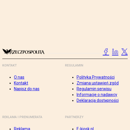
KONTAKT
REGULAMIN
O nas
Polityka Prywatności
Kontakt
Zmiana ustawień zgód
Napisz do nas
Regulamin serwisu
Informacje o nadawcy
Deklaracja dostępności
REKLAMA I PRENUMERATA
PARTNERZY
Reklama
E-kiosk.pl