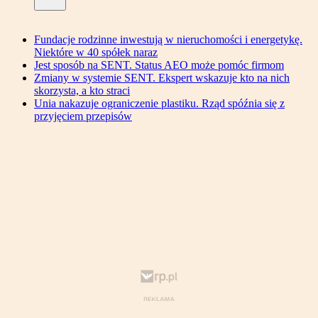
Fundacje rodzinne inwestują w nieruchomości i energetykę.
Niektóre w 40 spółek naraz
Jest sposób na SENT. Status AEO może pomóc firmom
Zmiany w systemie SENT. Ekspert wskazuje kto na nich
skorzysta, a kto straci
Unia nakazuje ograniczenie plastiku. Rząd spóźnia się z
przyjęciem przepisów