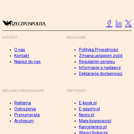
KONTAKT
REGULAMIN
O nas
Polityka Prywatności
Kontakt
Zmiana ustawień zgód
Napisz do nas
Regulamin serwisu
Informacje o nadawcy
Deklaracja dostępności
REKLAMA I PRENUMERATA
PARTNERZY
Reklama
E-kiosk.pl
Ogłoszenia
E-gazety.pl
Prenumerata
Nexto.pl
Archiwum
Mała księgowość
Kancelarierp.pl
Wieści Rolnicze