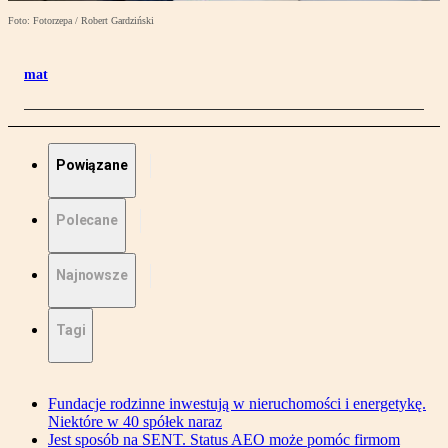
Foto: Fotorzepa / Robert Gardziński
mat
Powiązane
Polecane
Najnowsze
Tagi
Fundacje rodzinne inwestują w nieruchomości i energetykę.
Niektóre w 40 spółek naraz
Jest sposób na SENT. Status AEO może pomóc firmom