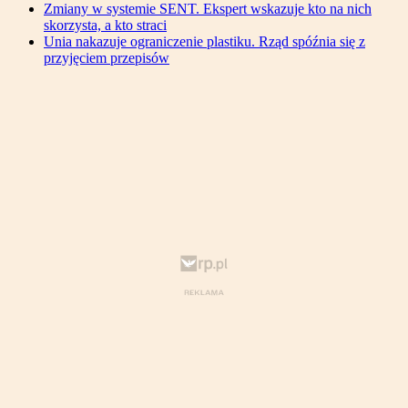
Zmiany w systemie SENT. Ekspert wskazuje kto na nich
skorzysta, a kto straci
Unia nakazuje ograniczenie plastiku. Rząd spóźnia się z
przyjęciem przepisów