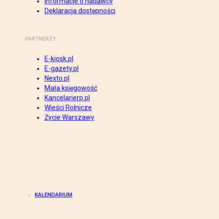
Informacje o nadawcy
Deklaracja dostępności
PARTNERZY
E-kiosk.pl
E-gazety.pl
Nexto.pl
Mała księgowość
Kancelarierp.pl
Wieści Rolnicze
Życie Warszawy
KALENDARIUM