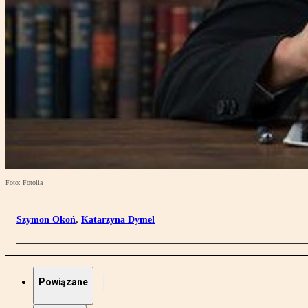
Foto: Fotolia
Szymon Okoń
,
Katarzyna Dymel
Powiązane