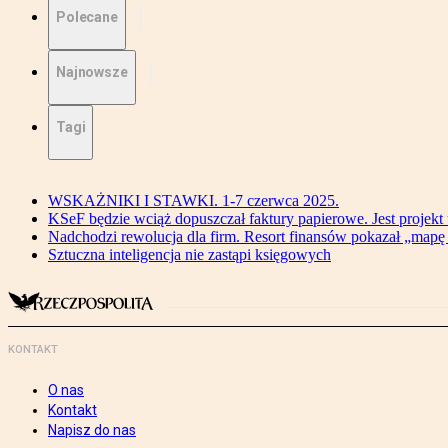
Polecane
Najnowsze
Tagi
WSKAŻNIKI I STAWKI. 1-7 czerwca 2025.
KSeF będzie wciąż dopuszczał faktury papierowe. Jest projekt
Nadchodzi rewolucja dla firm. Resort finansów pokazał „map
Sztuczna inteligencja nie zastąpi księgowych
KONTAKT
O nas
Kontakt
Napisz do nas