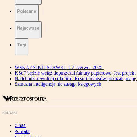
Polecane
Najnowsze
Tagi
WSKAŻNIKI I STAWKI. 1-7 czerwca 2025.
KSeF będzie wciąż dopuszczał faktury papierowe. Jest projekt
Nadchodzi rewolucja dla firm. Resort finansów pokazał „map
Sztuczna inteligencja nie zastąpi księgowych
KONTAKT
O nas
Kontakt