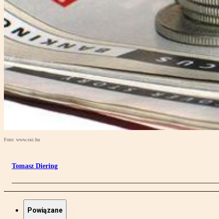
Foto: www.sxc.hu
Tomasz Diering
Powiązane