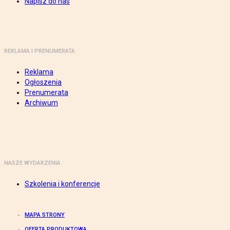
Napisz do nas
REKLAMA I PRENUMERATA
Reklama
Ogłoszenia
Prenumerata
Archiwum
NASZE WYDARZENIA
Szkolenia i konferencje
MAPA STRONY
OFERTA PRODUKTOWA