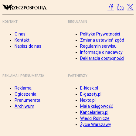
KONTAKT
REGULAMIN
O nas
Polityka Prywatności
Kontakt
Zmiana ustawień zgód
Napisz do nas
Regulamin serwisu
Informacje o nadawcy
Deklaracja dostępności
REKLAMA I PRENUMERATA
PARTNERZY
Reklama
E-kiosk.pl
Ogłoszenia
E-gazety.pl
Prenumerata
Nexto.pl
Archiwum
Mała księgowość
Kancelarierp.pl
Wieści Rolnicze
Życie Warszawy