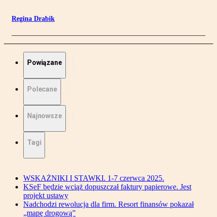
Regina Drabik
Powiązane
Polecane
Najnowsze
Tagi
WSKAŻNIKI I STAWKI. 1-7 czerwca 2025.
KSeF będzie wciąż dopuszczał faktury papierowe. Jest
projekt ustawy
Nadchodzi rewolucja dla firm. Resort finansów pokazał
„mapę drogową”