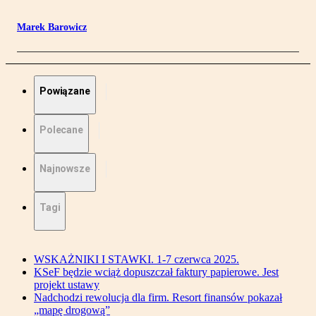
Marek Barowicz
Powiązane
Polecane
Najnowsze
Tagi
WSKAŻNIKI I STAWKI. 1-7 czerwca 2025.
KSeF będzie wciąż dopuszczał faktury papierowe. Jest
projekt ustawy
Nadchodzi rewolucja dla firm. Resort finansów pokazał
„mapę drogową”