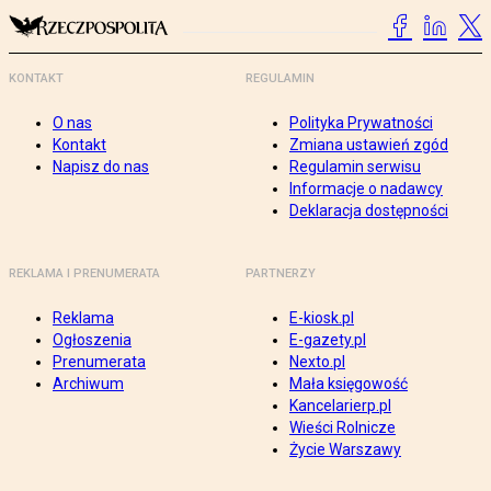
KONTAKT
REGULAMIN
O nas
Polityka Prywatności
Kontakt
Zmiana ustawień zgód
Napisz do nas
Regulamin serwisu
Informacje o nadawcy
Deklaracja dostępności
REKLAMA I PRENUMERATA
PARTNERZY
Reklama
E-kiosk.pl
Ogłoszenia
E-gazety.pl
Prenumerata
Nexto.pl
Archiwum
Mała księgowość
Kancelarierp.pl
Wieści Rolnicze
Życie Warszawy