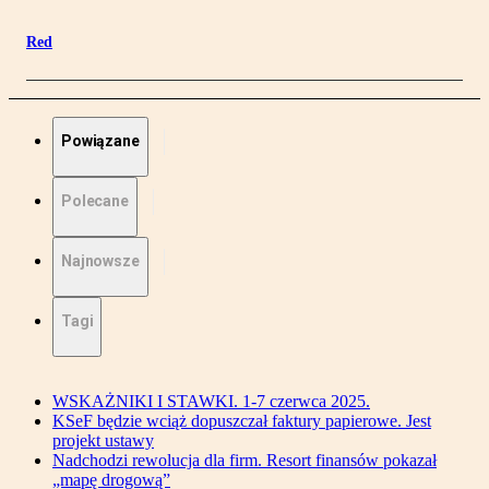
Red
Powiązane
Polecane
Najnowsze
Tagi
WSKAŻNIKI I STAWKI. 1-7 czerwca 2025.
KSeF będzie wciąż dopuszczał faktury papierowe. Jest
projekt ustawy
Nadchodzi rewolucja dla firm. Resort finansów pokazał
„mapę drogową”