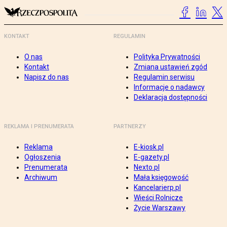
KONTAKT
REGULAMIN
O nas
Polityka Prywatności
Kontakt
Zmiana ustawień zgód
Napisz do nas
Regulamin serwisu
Informacje o nadawcy
Deklaracja dostępności
REKLAMA I PRENUMERATA
PARTNERZY
Reklama
E-kiosk.pl
Ogłoszenia
E-gazety.pl
Prenumerata
Nexto.pl
Archiwum
Mała księgowość
Kancelarierp.pl
Wieści Rolnicze
Życie Warszawy