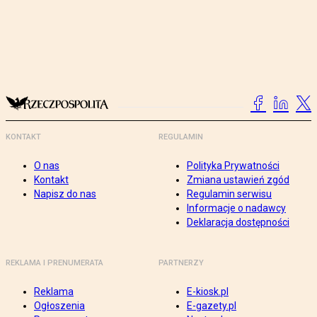
KONTAKT
REGULAMIN
O nas
Polityka Prywatności
Kontakt
Zmiana ustawień zgód
Napisz do nas
Regulamin serwisu
Informacje o nadawcy
Deklaracja dostępności
REKLAMA I PRENUMERATA
PARTNERZY
Reklama
E-kiosk.pl
Ogłoszenia
E-gazety.pl