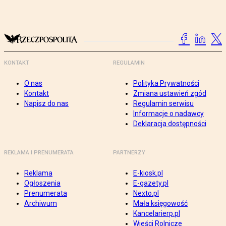
KONTAKT
REGULAMIN
O nas
Polityka Prywatności
Kontakt
Zmiana ustawień zgód
Napisz do nas
Regulamin serwisu
Informacje o nadawcy
Deklaracja dostępności
REKLAMA I PRENUMERATA
PARTNERZY
Reklama
E-kiosk.pl
Ogłoszenia
E-gazety.pl
Prenumerata
Nexto.pl
Archiwum
Mała księgowość
Kancelarierp.pl
Wieści Rolnicze