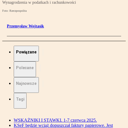
Wynagrodzenia w podatkach i rachunkowości
Foto: Rzeczpospolita
Przemysław Wojtasik
Powiązane
Polecane
Najnowsze
Tagi
WSKAŻNIKI I STAWKI. 1-7 czerwca 2025.
KSeF będzie wciąż dopuszczał faktury papierowe. Jest