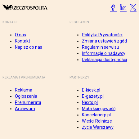
KONTAKT
REGULAMIN
O nas
Polityka Prywatności
Kontakt
Zmiana ustawień zgód
Napisz do nas
Regulamin serwisu
Informacje o nadawcy
Deklaracja dostępności
REKLAMA I PRENUMERATA
PARTNERZY
Reklama
E-kiosk.pl
Ogłoszenia
E-gazety.pl
Prenumerata
Nexto.pl
Archiwum
Mała księgowość
Kancelarierp.pl
Wieści Rolnicze
Życie Warszawy