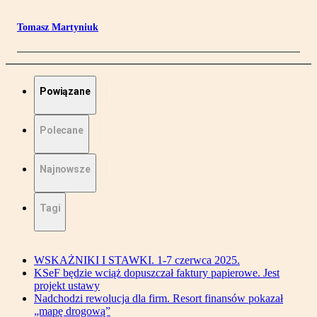
Tomasz Martyniuk
Powiązane
Polecane
Najnowsze
Tagi
WSKAŻNIKI I STAWKI. 1-7 czerwca 2025.
KSeF będzie wciąż dopuszczał faktury papierowe. Jest
projekt ustawy
Nadchodzi rewolucja dla firm. Resort finansów pokazał
„mapę drogową”