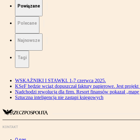
Powiązane
Polecane
Najnowsze
Tagi
WSKAŻNIKI I STAWKI. 1-7 czerwca 2025.
KSeF będzie wciąż dopuszczał faktury papierowe. Jest projekt
Nadchodzi rewolucja dla firm. Resort finansów pokazał „map
Sztuczna inteligencja nie zastąpi księgowych
KONTAKT
O nas