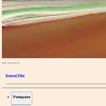
Foto: www.sxc.hu
Konrad Piłat
Powiązane