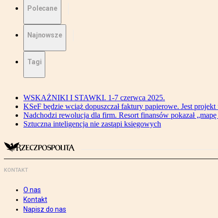
Polecane
Najnowsze
Tagi
WSKAŻNIKI I STAWKI. 1-7 czerwca 2025.
KSeF będzie wciąż dopuszczał faktury papierowe. Jest projekt
Nadchodzi rewolucja dla firm. Resort finansów pokazał „map
Sztuczna inteligencja nie zastąpi księgowych
KONTAKT
O nas
Kontakt
Napisz do nas