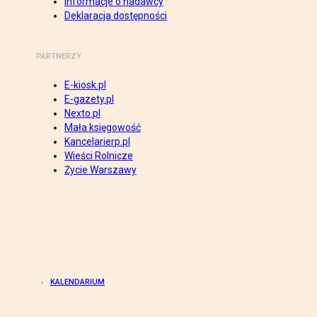
Informacje o nadawcy
Deklaracja dostępności
PARTNERZY
E-kiosk.pl
E-gazety.pl
Nexto.pl
Mała księgowość
Kancelarierp.pl
Wieści Rolnicze
Życie Warszawy
KALENDARIUM