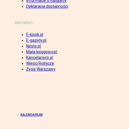
Informacje o nadawcy
Deklaracja dostępności
PARTNERZY
E-kiosk.pl
E-gazety.pl
Nexto.pl
Mała księgowość
Kancelarierp.pl
Wieści Rolnicze
Życie Warszawy
KALENDARIUM