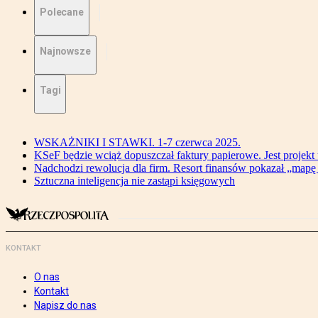
Polecane
Najnowsze
Tagi
WSKAŻNIKI I STAWKI. 1-7 czerwca 2025.
KSeF będzie wciąż dopuszczał faktury papierowe. Jest projekt
Nadchodzi rewolucja dla firm. Resort finansów pokazał „map
Sztuczna inteligencja nie zastąpi księgowych
KONTAKT
O nas
Kontakt
Napisz do nas