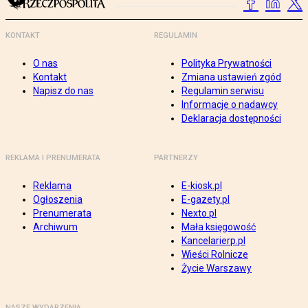
KONTAKT
REGULAMIN
O nas
Polityka Prywatności
Kontakt
Zmiana ustawień zgód
Napisz do nas
Regulamin serwisu
Informacje o nadawcy
Deklaracja dostępności
REKLAMA I PRENUMERATA
PARTNERZY
Reklama
E-kiosk.pl
Ogłoszenia
E-gazety.pl
Prenumerata
Nexto.pl
Archiwum
Mała księgowość
Kancelarierp.pl
Wieści Rolnicze
Życie Warszawy
NASZE WYDARZENIA