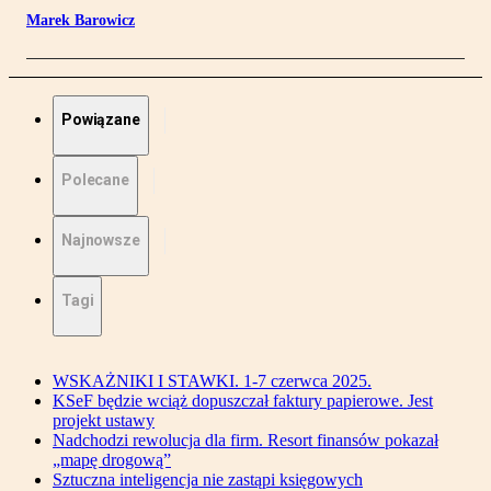
Marek Barowicz
Powiązane
Polecane
Najnowsze
Tagi
WSKAŻNIKI I STAWKI. 1-7 czerwca 2025.
KSeF będzie wciąż dopuszczał faktury papierowe. Jest
projekt ustawy
Nadchodzi rewolucja dla firm. Resort finansów pokazał
„mapę drogową”
Sztuczna inteligencja nie zastąpi księgowych