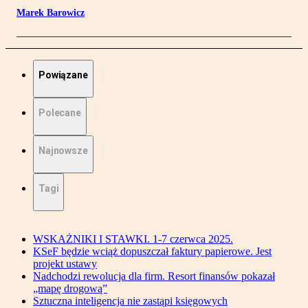
Marek Barowicz
Powiązane
Polecane
Najnowsze
Tagi
WSKAŻNIKI I STAWKI. 1-7 czerwca 2025.
KSeF będzie wciąż dopuszczał faktury papierowe. Jest
projekt ustawy
Nadchodzi rewolucja dla firm. Resort finansów pokazał
„mapę drogową”
Sztuczna inteligencja nie zastąpi księgowych