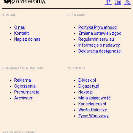
KONTAKT
REGULAMIN
O nas
Polityka Prywatności
Kontakt
Zmiana ustawień zgód
Napisz do nas
Regulamin serwisu
Informacje o nadawcy
Deklaracja dostępności
REKLAMA I PRENUMERATA
PARTNERZY
Reklama
E-kiosk.pl
Ogłoszenia
E-gazety.pl
Prenumerata
Nexto.pl
Archiwum
Mała księgowość
Kancelarierp.pl
Wieści Rolnicze
Życie Warszawy
NASZE WYDARZENIA