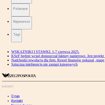
Polecane
Najnowsze
Tagi
WSKAŻNIKI I STAWKI. 1-7 czerwca 2025.
KSeF będzie wciąż dopuszczał faktury papierowe. Jest projekt
Nadchodzi rewolucja dla firm. Resort finansów pokazał „map
Sztuczna inteligencja nie zastąpi księgowych
KONTAKT
O nas
Kontakt