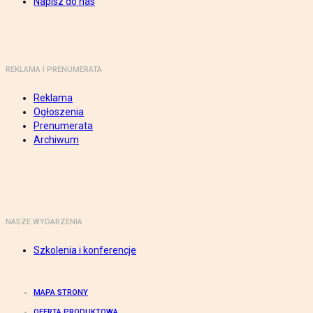
Napisz do nas
REKLAMA I PRENUMERATA
Reklama
Ogłoszenia
Prenumerata
Archiwum
NASZE WYDARZENIA
Szkolenia i konferencje
MAPA STRONY
OFERTA PRODUKTOWA