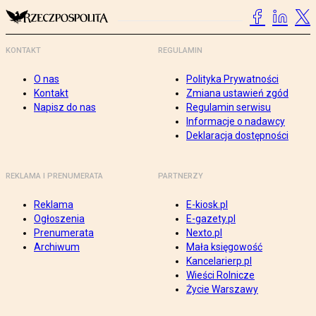
KONTAKT
REGULAMIN
O nas
Polityka Prywatności
Kontakt
Zmiana ustawień zgód
Napisz do nas
Regulamin serwisu
Informacje o nadawcy
Deklaracja dostępności
REKLAMA I PRENUMERATA
PARTNERZY
Reklama
E-kiosk.pl
Ogłoszenia
E-gazety.pl
Prenumerata
Nexto.pl
Archiwum
Mała księgowość
Kancelarierp.pl
Wieści Rolnicze
Życie Warszawy