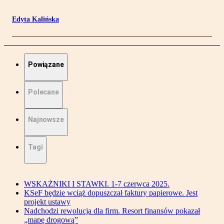
Edyta Kalińska
Powiązane
Polecane
Najnowsze
Tagi
WSKAŻNIKI I STAWKI. 1-7 czerwca 2025.
KSeF będzie wciąż dopuszczał faktury papierowe. Jest
projekt ustawy
Nadchodzi rewolucja dla firm. Resort finansów pokazał
„mapę drogową”