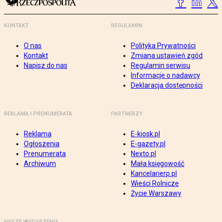
KONTAKT
REGULAMIN
O nas
Polityka Prywatności
Kontakt
Zmiana ustawień zgód
Napisz do nas
Regulamin serwisu
Informacje o nadawcy
Deklaracja dostępności
REKLAMA I PRENUMERATA
PARTNERZY
Reklama
E-kiosk.pl
Ogłoszenia
E-gazety.pl
Prenumerata
Nexto.pl
Archiwum
Mała księgowość
Kancelarierp.pl
Wieści Rolnicze
Życie Warszawy
NASZE WYDARZENIA