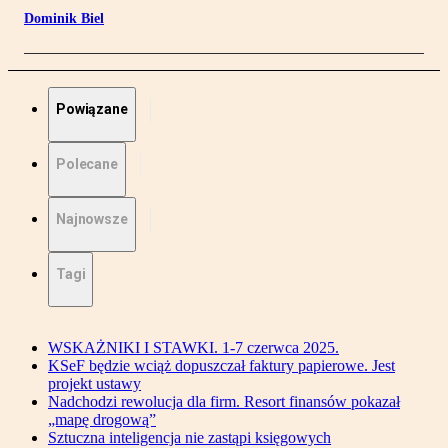
Dominik Biel
Powiązane
Polecane
Najnowsze
Tagi
WSKAŻNIKI I STAWKI. 1-7 czerwca 2025.
KSeF będzie wciąż dopuszczał faktury papierowe. Jest
projekt ustawy
Nadchodzi rewolucja dla firm. Resort finansów pokazał
„mapę drogową”
Sztuczna inteligencja nie zastąpi księgowych