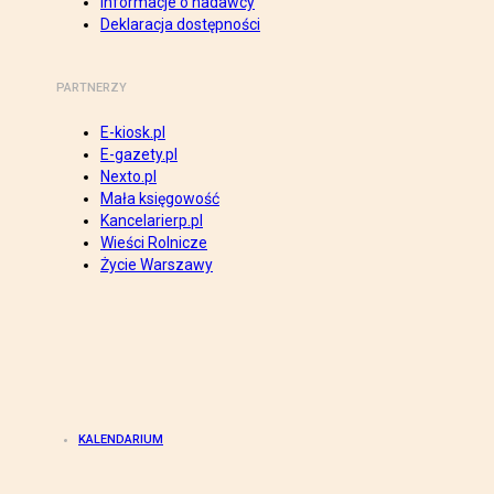
Informacje o nadawcy
Deklaracja dostępności
PARTNERZY
E-kiosk.pl
E-gazety.pl
Nexto.pl
Mała księgowość
Kancelarierp.pl
Wieści Rolnicze
Życie Warszawy
KALENDARIUM