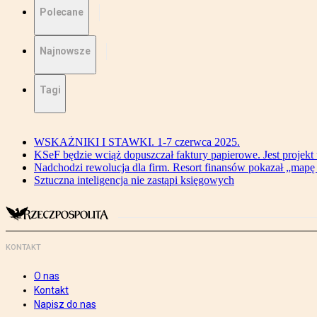
Polecane
Najnowsze
Tagi
WSKAŻNIKI I STAWKI. 1-7 czerwca 2025.
KSeF będzie wciąż dopuszczał faktury papierowe. Jest projekt
Nadchodzi rewolucja dla firm. Resort finansów pokazał „map
Sztuczna inteligencja nie zastąpi księgowych
KONTAKT
O nas
Kontakt
Napisz do nas