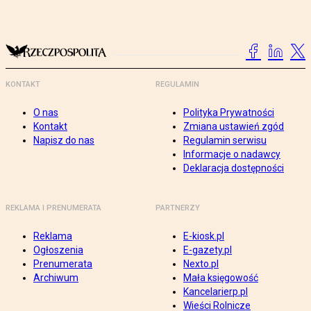
KONTAKT
REGULAMIN
O nas
Polityka Prywatności
Kontakt
Zmiana ustawień zgód
Napisz do nas
Regulamin serwisu
Informacje o nadawcy
Deklaracja dostępności
REKLAMA I PRENUMERATA
PARTNERZY
Reklama
E-kiosk.pl
Ogłoszenia
E-gazety.pl
Prenumerata
Nexto.pl
Archiwum
Mała księgowość
Kancelarierp.pl
Wieści Rolnicze