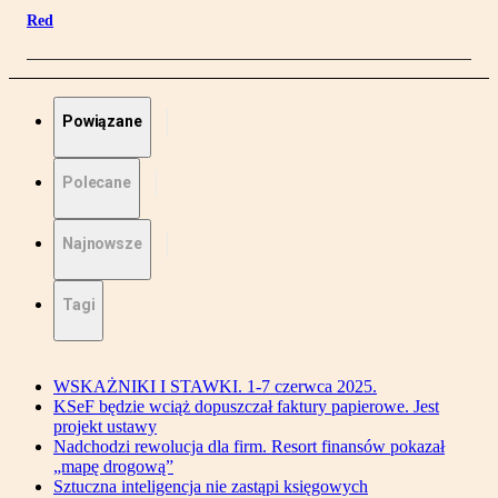
Red
Powiązane
Polecane
Najnowsze
Tagi
WSKAŻNIKI I STAWKI. 1-7 czerwca 2025.
KSeF będzie wciąż dopuszczał faktury papierowe. Jest
projekt ustawy
Nadchodzi rewolucja dla firm. Resort finansów pokazał
„mapę drogową”
Sztuczna inteligencja nie zastąpi księgowych