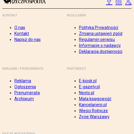
KONTAKT
REGULAMIN
O nas
Polityka Prywatności
Kontakt
Zmiana ustawień zgód
Napisz do nas
Regulamin serwisu
Informacje o nadawcy
Deklaracja dostępności
REKLAMA I PRENUMERATA
PARTNERZY
Reklama
E-kiosk.pl
Ogłoszenia
E-gazety.pl
Prenumerata
Nexto.pl
Archiwum
Mała księgowość
Kancelarierp.pl
Wieści Rolnicze
Życie Warszawy
NASZE WYDARZENIA