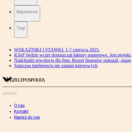
Najnowsze
Tagi
WSKAŻNIKI I STAWKI. 1-7 czerwca 2025.
KSeF będzie wciąż dopuszczał faktury papierowe. Jest projekt
Nadchodzi rewolucja dla firm. Resort finansów pokazał „map
Sztuczna inteligencja nie zastąpi księgowych
KONTAKT
O nas
Kontakt
Napisz do nas