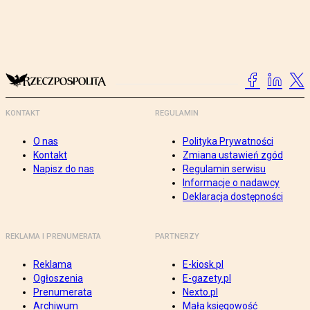
KONTAKT
REGULAMIN
O nas
Polityka Prywatności
Kontakt
Zmiana ustawień zgód
Napisz do nas
Regulamin serwisu
Informacje o nadawcy
Deklaracja dostępności
REKLAMA I PRENUMERATA
PARTNERZY
Reklama
E-kiosk.pl
Ogłoszenia
E-gazety.pl
Prenumerata
Nexto.pl
Archiwum
Mała księgowość