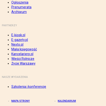
Ogłoszenia
Prenumerata
Archiwum
PARTNERZY
E-kiosk.pl
E-gazety.pl
Nexto.pl
Mała księgowość
Kancelarierp.pl
Wieści Rolnicze
Życie Warszawy
NASZE WYDARZENIA
Szkolenia i konferencje
MAPA STRONY
KALENDARIUM