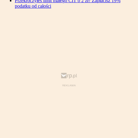
Przekroczyłeś limit małego CIT o 2 zł? Zapłacisz 19%
podatku od całości