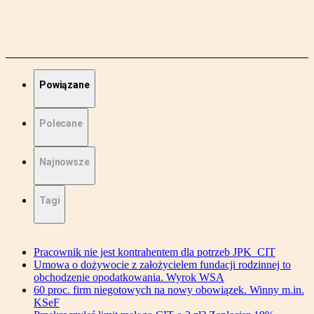
Powiązane
Polecane
Najnowsze
Tagi
Pracownik nie jest kontrahentem dla potrzeb JPK_CIT
Umowa o dożywocie z założycielem fundacji rodzinnej to
obchodzenie opodatkowania. Wyrok WSA
60 proc. firm niegotowych na nowy obowiązek. Winny m.in.
KSeF