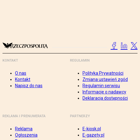
KONTAKT
REGULAMIN
O nas
Polityka Prywatności
Kontakt
Zmiana ustawień zgód
Napisz do nas
Regulamin serwisu
Informacje o nadawcy
Deklaracja dostępności
REKLAMA I PRENUMERATA
PARTNERZY
Reklama
E-kiosk.pl
Ogłoszenia
E-gazety.pl