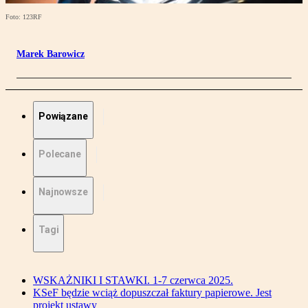
Foto: 123RF
Marek Barowicz
Powiązane
Polecane
Najnowsze
Tagi
WSKAŻNIKI I STAWKI. 1-7 czerwca 2025.
KSeF będzie wciąż dopuszczał faktury papierowe. Jest
projekt ustawy