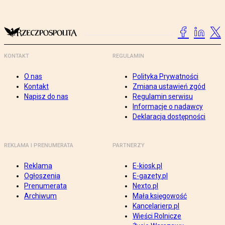
KONTAKT
REGULAMIN
O nas
Polityka Prywatności
Kontakt
Zmiana ustawień zgód
Napisz do nas
Regulamin serwisu
Informacje o nadawcy
Deklaracja dostępności
REKLAMA I PRENUMERATA
PARTNERZY
Reklama
E-kiosk.pl
Ogłoszenia
E-gazety.pl
Prenumerata
Nexto.pl
Archiwum
Mała księgowość
Kancelarierp.pl
Wieści Rolnicze