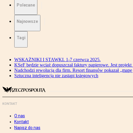
Polecane
Najnowsze
Tagi
WSKAŻNIKI I STAWKI. 1-7 czerwca 2025.
KSeF będzie wciąż dopuszczał faktury papierowe. Jest projekt
Nadchodzi rewolucja dla firm. Resort finansów pokazał „map
Sztuczna inteligencja nie zastąpi księgowych
KONTAKT
O nas
Kontakt
Napisz do nas