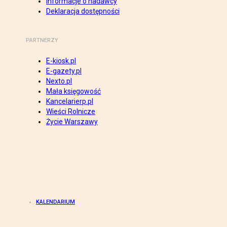
Informacje o nadawcy
Deklaracja dostępności
PARTNERZY
E-kiosk.pl
E-gazety.pl
Nexto.pl
Mała księgowość
Kancelarierp.pl
Wieści Rolnicze
Życie Warszawy
KALENDARIUM