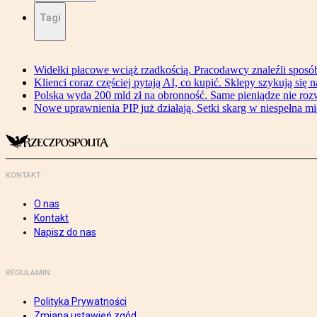
Tagi
Widełki płacowe wciąż rzadkością. Pracodawcy znaleźli sposó
Klienci coraz częściej pytają AI, co kupić. Sklepy szykują się 
Polska wyda 200 mld zł na obronność. Same pieniądze nie ro
Nowe uprawnienia PIP już działają. Setki skarg w niespełna mi
KONTAKT
O nas
Kontakt
Napisz do nas
REGULAMIN
Polityka Prywatności
Zmiana ustawień zgód