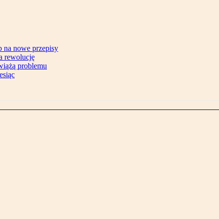
b na nowe przepisy
na rewolucję
zwiążą problemu
esiąc