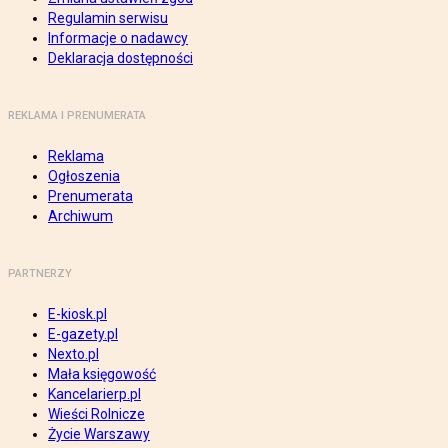
Regulamin serwisu
Informacje o nadawcy
Deklaracja dostępności
REKLAMA I PRENUMERATA
Reklama
Ogłoszenia
Prenumerata
Archiwum
PARTNERZY
E-kiosk.pl
E-gazety.pl
Nexto.pl
Mała księgowość
Kancelarierp.pl
Wieści Rolnicze
Życie Warszawy