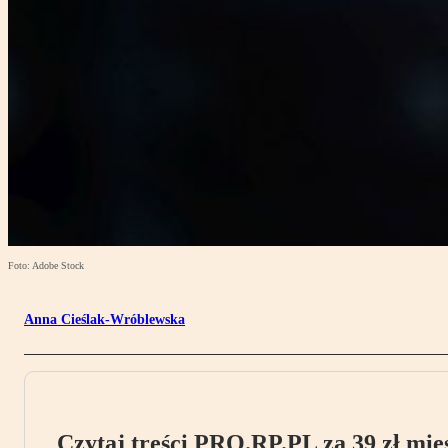
Foto: Adobe Stock
Anna Cieślak-Wróblewska
Czytaj treści PRO.RP.PL za 39 zł mies