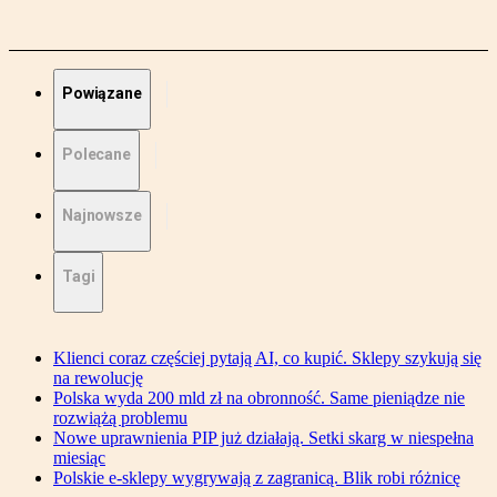
Powiązane
Polecane
Najnowsze
Tagi
Klienci coraz częściej pytają AI, co kupić. Sklepy szykują się
na rewolucję
Polska wyda 200 mld zł na obronność. Same pieniądze nie
rozwiążą problemu
Nowe uprawnienia PIP już działają. Setki skarg w niespełna
miesiąc
Polskie e-sklepy wygrywają z zagranicą. Blik robi różnicę