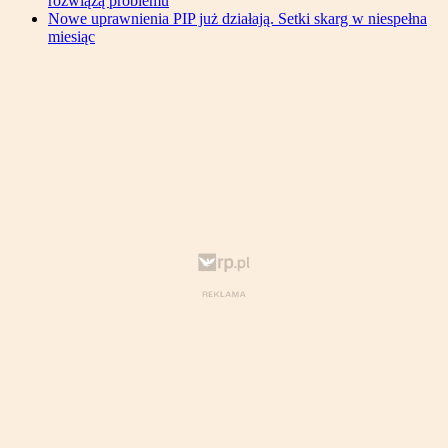
rozwiążą problemu
Nowe uprawnienia PIP już działają. Setki skarg w niespełna
miesiąc