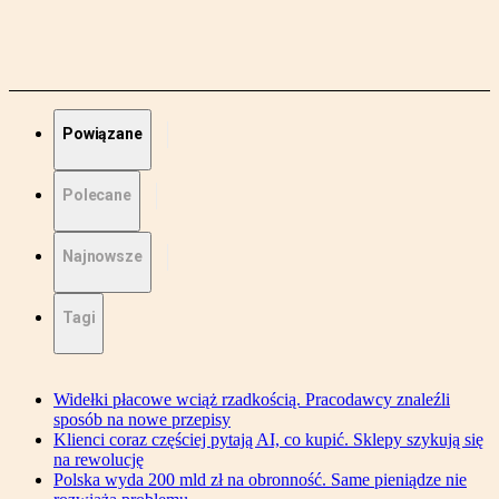
Powiązane
Polecane
Najnowsze
Tagi
Widełki płacowe wciąż rzadkością. Pracodawcy znaleźli
sposób na nowe przepisy
Klienci coraz częściej pytają AI, co kupić. Sklepy szykują się
na rewolucję
Polska wyda 200 mld zł na obronność. Same pieniądze nie