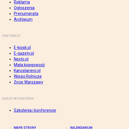
Reklama
Ogłoszenia
Prenumerata
Archiwum
PARTNERZY
E-kiosk.pl
E-gazety.pl
Nexto.pl
Mała księgowość
Kancelarierp.pl
Wieści Rolnicze
Życie Warszawy
NASZE WYDARZENIA
Szkolenia i konferencje
MAPA STRONY
KALENDARIUM