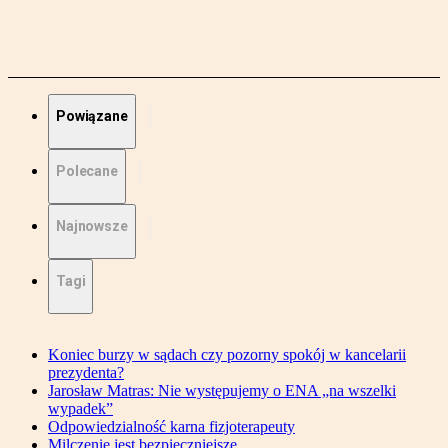
Powiązane
Polecane
Najnowsze
Tagi
Koniec burzy w sądach czy pozorny spokój w kancelarii
prezydenta?
Jarosław Matras: Nie występujemy o ENA „na wszelki
wypadek”
Odpowiedzialność karna fizjoterapeuty
Milczenie jest bezpieczniejsze