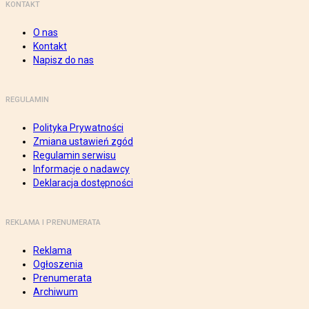
KONTAKT
O nas
Kontakt
Napisz do nas
REGULAMIN
Polityka Prywatności
Zmiana ustawień zgód
Regulamin serwisu
Informacje o nadawcy
Deklaracja dostępności
REKLAMA I PRENUMERATA
Reklama
Ogłoszenia
Prenumerata
Archiwum