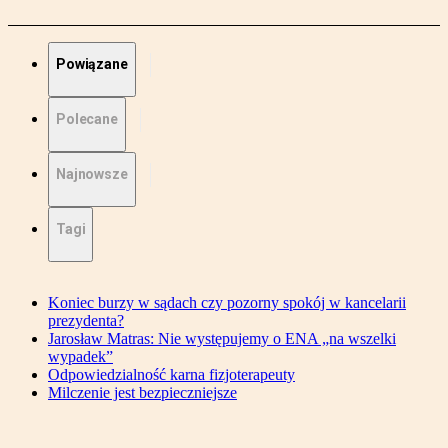
Powiązane
Polecane
Najnowsze
Tagi
Koniec burzy w sądach czy pozorny spokój w kancelarii
prezydenta?
Jarosław Matras: Nie występujemy o ENA „na wszelki
wypadek”
Odpowiedzialność karna fizjoterapeuty
Milczenie jest bezpieczniejsze