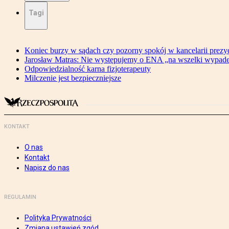
Tagi
Koniec burzy w sądach czy pozorny spokój w kancelarii prezy
Jarosław Matras: Nie występujemy o ENA „na wszelki wypad
Odpowiedzialność karna fizjoterapeuty
Milczenie jest bezpieczniejsze
KONTAKT
O nas
Kontakt
Napisz do nas
REGULAMIN
Polityka Prywatności
Zmiana ustawień zgód