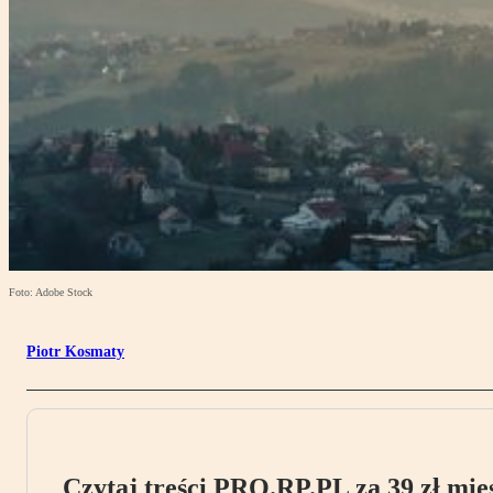
Foto: Adobe Stock
Piotr Kosmaty
Czytaj treści PRO.RP.PL za 39 zł mies