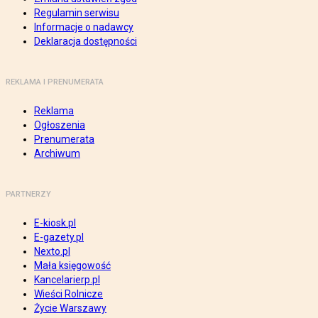
Regulamin serwisu
Informacje o nadawcy
Deklaracja dostępności
REKLAMA I PRENUMERATA
Reklama
Ogłoszenia
Prenumerata
Archiwum
PARTNERZY
E-kiosk.pl
E-gazety.pl
Nexto.pl
Mała księgowość
Kancelarierp.pl
Wieści Rolnicze
Życie Warszawy