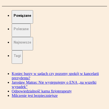
Powiązane
Polecane
Najnowsze
Tagi
Koniec burzy w sądach czy pozorny spokój w kancelarii
prezydenta?
Jarosław Matras: Nie występujemy o ENA „na wszelki
wypadek”
Odpowiedzialność karna fizjoterapeuty
Milczenie jest bezpieczniejsze